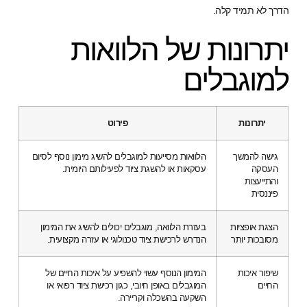
הדרך לא תמיד קלה.
יתרונות של הלוואות
למוגבלים
יתרונות
פירוט
גישה להמשך
הלוואות מסייעות למוגבלים להשיג מימון נוסף לסיום
העסקה
עסקאות או להשגת ציוד לפעילותם היומית.
והתייעצות
פיננסית
הצגת אופציות
בעזרת הלוואה, מוגבלים יכולים להשיג את המימון
מסובכות יותר
הנדרש לרכישת ציוד טכנולוגי או עזרה מקצועית.
שיפור איכות
המימון הנוסף עשוי להשפיע על איכות החיים של
החיים
המוגבלים באופן חיובי, כגון רכישת ציוד רפואי או
השקעה בהשכלה וקריירה.