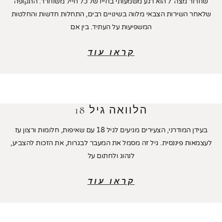
שחרור מצה"ל הוא רגע משמעותי בחייו של כל חייל משוחרר. התקופה
שלאחר השירות הצבאי מלווה בשינויים רבים, התחלות חדשות והחלטות
המשפיעות על העתיד. בין אם
קראו עוד
הלוואה גיל 18
בעידן המודרני, הצעירים מגיעים לגיל 18 עם שאיפות, חלומות ורצון עז
לעצמאות פיננסית. גיל זה מסמל את המעבר לבגרות, את הזכות להצביע,
לנהוג ולחתום על
קראו עוד