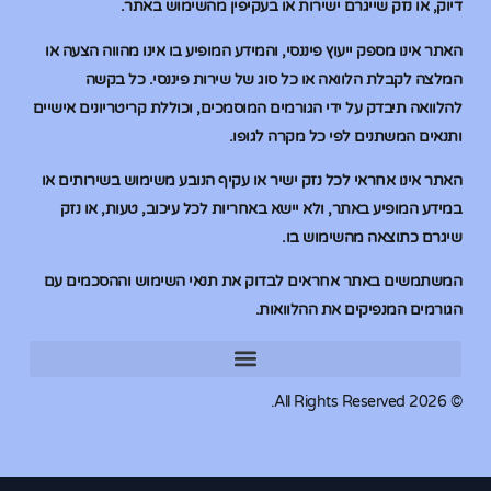
דיוק, או נזק שייגרם ישירות או בעקיפין מהשימוש באתר.
האתר אינו מספק ייעוץ פיננסי, והמידע המופיע בו אינו מהווה הצעה או
המלצה לקבלת הלוואה או כל סוג של שירות פיננסי. כל בקשה
להלוואה תיבדק על ידי הגורמים המוסמכים, וכוללת קריטריונים אישיים
ותנאים המשתנים לפי כל מקרה לגופו.
האתר אינו אחראי לכל נזק ישיר או עקיף הנובע משימוש בשירותים או
במידע המופיע באתר, ולא יישא באחריות לכל עיכוב, טעות, או נזק
שיגרם כתוצאה מהשימוש בו.
המשתמשים באתר אחראים לבדוק את תנאי השימוש וההסכמים עם
הגורמים המנפיקים את ההלוואות.
הלוואות בהוראת קבע
הלוואות בהוראת קבע
הלוואות למוגבלים בבנק
הלוואות למוגבלים בבנק
© 2026 All Rights Reserved.