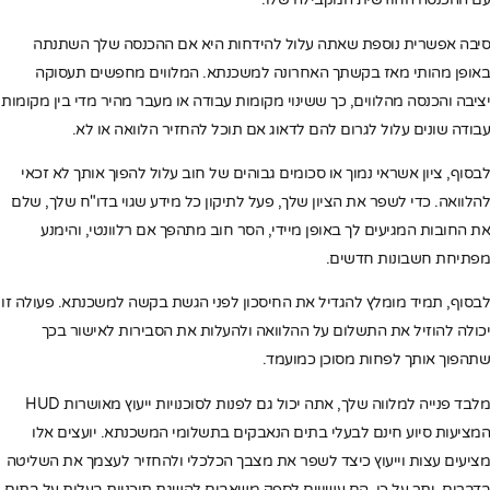
סיבה אפשרית נוספת שאתה עלול להידחות היא אם ההכנסה שלך השתנתה
באופן מהותי מאז בקשתך האחרונה למשכנתא. המלווים מחפשים תעסוקה
יציבה והכנסה מהלווים, כך ששינוי מקומות עבודה או מעבר מהיר מדי בין מקומות
עבודה שונים עלול לגרום להם לדאוג אם תוכל להחזיר הלוואה או לא.
לבסוף, ציון אשראי נמוך או סכומים גבוהים של חוב עלול להפוך אותך לא זכאי
להלוואה. כדי לשפר את הציון שלך, פעל לתיקון כל מידע שגוי בדו"ח שלך, שלם
את החובות המגיעים לך באופן מיידי, הסר חוב מתהפך אם רלוונטי, והימנע
מפתיחת חשבונות חדשים.
לבסוף, תמיד מומלץ להגדיל את החיסכון לפני הגשת בקשה למשכנתא. פעולה זו
יכולה להוזיל את התשלום על ההלוואה ולהעלות את הסבירות לאישור בכך
שתהפוך אותך לפחות מסוכן כמועמד.
מלבד פנייה למלווה שלך, אתה יכול גם לפנות לסוכנויות ייעוץ מאושרות HUD
המציעות סיוע חינם לבעלי בתים הנאבקים בתשלומי המשכנתא. יועצים אלו
מציעים עצות וייעוץ כיצד לשפר את מצבך הכלכלי ולהחזיר לעצמך את השליטה
בדברים. יתר על כן, הם עשויים לספק משאבים להשגת תוכניות בעלות על בתים