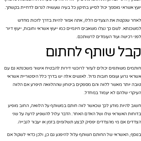
יועץ אשראי מוסמך יכול לסייע בתיקון כל בעיה שעשויה לגרום לדחיית בקשתך.
לאחר שנקטת את הצעדים הללו, אתה אמור להיות בדרך לזכות מחדש
למשכנתא. לשם כך נצלו משאבים חינמיים כמו ייעוץ אשראי וחובות, ייעוץ דיור
לפני רכישה ועוד העומדים לרשותכם.
קבל שותף לחתום
חותמים משותפים יכולים לעזור לרוכשי דירות להבטיח אישור משכנתא גם עם
אשראי גרוע ועומס חובות גדול. לאנשים אלה יש בדרך כלל היסטוריית אשראי
טובה יותר מאשר ללווה והם מספקים ביטחון שההלוואה תיפרע אם הלווה
העיקרי שלהם לא יעמוד במחדל.
חשוב להיות מודע לכך שכאשר לווה חותם במשותף על הלוואה, החוב מופיע
בדוחות האשראי שלו ושל האדם האחר. הדבר עלול להשפיע לרעה על שני
הצדדים אם מי מהצדדים יפסיק לבצע תשלומים בזמן או יעבור לגבייה.
בנוסף, האשראי של החותם השותף עלול להיפגע גם כן, ולכן כדאי לשקול אם