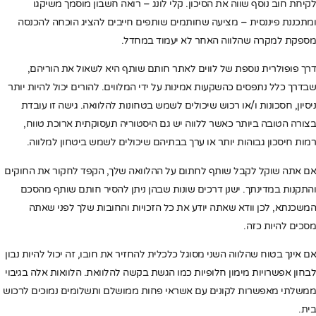
לקיחת חוב נוסף שווה את הסיכון. קלי לונג – רואה חשבון מוסמך משיקגו
ומתכננת פיננסית – מציעה שחותמים שותפים חייבים להציג הוכחה להכנסה
מספקת למקרה שהלווה האחר לא יעמוד במחדל.
דרך פופולרית נוספת של לווים לאתר חותם שותף היא לשאול את הוריהם,
שבדרך כלל נתפסים כהשקעות אמינות על ידי המלווים. להורים יכול להיות יותר
ניסיון, חסכונות ו/או רכוש שיכולים לשמש בטחונות להלוואה. גישה זו עובדת
בצורה הטובה ביותר כאשר ללווה יש גם היסטוריה תעסוקתית ארוכת טווח,
רמות חיסכון גבוהות יותר או ערך בבתיהם שיכולים לשמש ביטחון למלווה.
אם אתה שוקל לקבל שותף לחתום על ההלוואה שלך, הקפד לחקור את החוקים
והתקנות במדינתך. ישנן דרכים שונות שבהן ניתן להסיר חותם שותף מהסכם
המשכנתא, לכן וודא שאתה יודע את כל הזכויות והחובות שלך לפני שאתה
מסכים להיות כזה.
אם אינך בטוח שהלווה השני מסוגל כלכלית להחזיר את חובו, זה יכול להיות נבון
לבחון אפשרויות מימון חלופיות כמו הגשת בקשה להלוואת. הלוואות אלה בגיבוי
ממשלתי מאפשרות לקונים עם אשראי פחות ממושלם ותשלומים נמוכים לרכוש
בית.