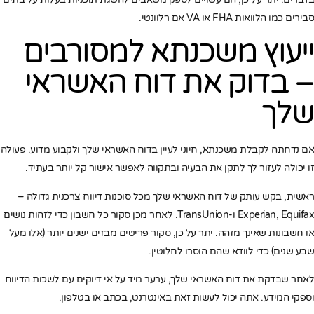
סבירים כמו הלוואות FHA או VA אם רלוונטי.
ייעוץ משכנתא למסורבים
– בדוק את דוח האשראי
שלך
אם נדחתה לקבלת משכנתא, חיוני לעיין בדוח האשראי שלך ולקבוע מדוע. פעולה
זו יכולה לעזור לך לתקן את הבעיה ובתקווה לאפשר אישור קל יותר בעתיד.
ראשית, בקש עותק של דוח האשראי שלך מכל סוכנות דיווח צרכנית גדולה –
Experian, Equifax ו-TransUnion. לאחר מכן סקור כל חשבון כדי לזהות נושים
או חשבונות שאינך מזהה. יתר על כן, סקור פריטים מבזים ישנים יותר (אלו מעל
שבע שנים) כדי לוודא שהם הוסרו לחלוטין.
לאחר שבדקת את דוח האשראי שלך, ערער מיד על אי דיוקים עם לשכות הדיווח
וספקי המידע. אתה יכול לעשות זאת באינטרנט, בכתב או בטלפון.