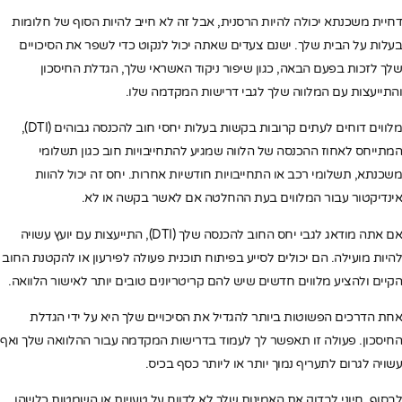
דחיית משכנתא יכולה להיות הרסנית, אבל זה לא חייב להיות הסוף של חלומות
בעלות על הבית שלך. ישנם צעדים שאתה יכול לנקוט כדי לשפר את הסיכויים
שלך לזכות בפעם הבאה, כגון שיפור ניקוד האשראי שלך, הגדלת החיסכון
והתייעצות עם המלווה שלך לגבי דרישות המקדמה שלו.
מלווים דוחים לעתים קרובות בקשות בעלות יחסי חוב להכנסה גבוהים (DTI),
המתייחס לאחוז ההכנסה של הלווה שמגיע להתחייבויות חוב כגון תשלומי
משכנתא, תשלומי רכב או התחייבויות חודשיות אחרות. יחס זה יכול להוות
אינדיקטור עבור המלווים בעת ההחלטה אם לאשר בקשה או לא.
אם אתה מודאג לגבי יחס החוב להכנסה שלך (DTI), התייעצות עם יועץ עשויה
להיות מועילה. הם יכולים לסייע בפיתוח תוכנית פעולה לפירעון או להקטנת החוב
הקיים ולהציע מלווים חדשים שיש להם קריטריונים טובים יותר לאישור הלוואה.
אחת הדרכים הפשוטות ביותר להגדיל את הסיכויים שלך היא על ידי הגדלת
החיסכון. פעולה זו תאפשר לך לעמוד בדרישות המקדמה עבור ההלוואה שלך ואף
עשויה לגרום לתעריף נמוך יותר או ליותר כסף בכיס.
לבסוף, חיוני לבדוק את האמינות שלך לא לדווח על טעויות או השמטות כלשהן.