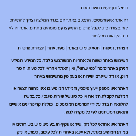
דניאל ורון יועצת משכנתאות
זה אתר אינפורמטיבי. התכנים באתר הם בגדר המלצה וצריך להתייחס
לזה בצורה כזו. לקבל פרטים התייעצו עם מומחים בתחום. אתר זה לא
נותן הלוואות מכל סוג.
הצהרת נגישות
|
תנאי שימוש באתר
|
מפת אתר
|
הצהרת פרטיות
השימוש באתר נעשה על אחריות המשתמש בלבד. כל המידע והמידע
הניתן באתר נמסר "כפי שהוא", ואין האתר אחראי לכל טעות, חוסר
דיוק, או נזק שייגרם ישירות או בעקיפין מהשימוש באתר.
האתר אינו מספק ייעוץ פיננסי, והמידע המופיע בו אינו מהווה הצעה או
המלצה לקבלת הלוואה או כל סוג של שירות פיננסי. כל בקשה
להלוואה תיבדק על ידי הגורמים המוסמכים, וכוללת קריטריונים אישיים
ותנאים המשתנים לפי כל מקרה לגופו.
האתר אינו אחראי לכל נזק ישיר או עקיף הנובע משימוש בשירותים או
במידע המופיע באתר, ולא יישא באחריות לכל עיכוב, טעות, או נזק