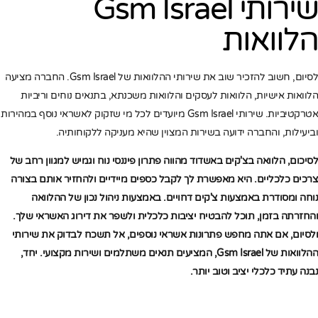
שירותי Gsm Israel
הלוואות
לסיום, חשוב להזכיר שוב את שירותי ההלוואות של Gsm Israel. החברה מציעה
הלוואות אישיות, הלוואות לעסקים והלוואות משכנתא, בתנאים נוחים וריביות
אטרקטיביות. שירותי Gsm Israel מיועדים לכל מי שזקוק לאשראי נוסף במהירות
וביעילות, והחברה ידועה בשירות המצוין שהיא מעניקה ללקוחותיה.
לסיכום, הלוואה בצ'קים באשדוד מהווה פתרון פיננסי נוח וגמיש למגוון רחב של
צרכים כלכליים. היא מאפשרת לך לקבל כספים מיידיים ולהחזיר אותם בצורה
נוחה ומסודרת באמצעות צ'קים דחויים. באמצעות ניהול נכון של ההלוואה
והחזרתה בזמן, תוכל להבטיח יציבות כלכלית ולשפר את דירוג האשראי שלך.
ולסיום, אם אתה מחפש פתרונות אשראי נוספים, אל תשכח לבדוק את שירותי
ההלוואות של Gsm Israel, המציעים תנאים משתלמים ושירות מקצועי. יחד,
נבנה עתיד כלכלי יציב וטוב יותר.