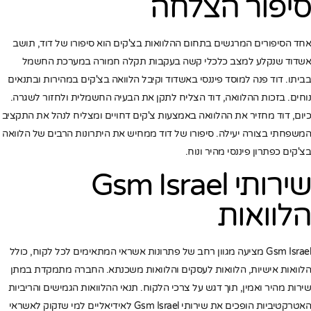
סיפור הצלחה
אחד הסיפורים המרגשים בתחום ההלוואות בצ'קים הוא סיפורו של דוד, תושב
אשדוד שנקלע למצב כלכלי קשה בעקבות תקלה חמורה במערכת החשמל
בביתו. דוד פנה למוסד פיננסי באשדוד וקיבל הלוואה בצ'קים במהירות ובתנאים
נוחים. בזכות ההלוואה, דוד הצליח לתקן את הבעיה החשמלית ולחזור לשגרה.
כיום, דוד מחזיר את ההלוואה באמצעות צ'קים דחויים ומצליח לנהל את התקציב
המשפחתי בצורה יעילה. סיפורו של דוד ממחיש את היתרונות הרבים של הלוואה
בצ'קים כפתרון פיננסי מהיר ונוח.
שירותי Gsm Israel
הלוואות
Gsm Israel מציעה מגוון רחב של פתרונות אשראי המתאימים לכל לקוח, כולל
הלוואות אישיות, הלוואות לעסקים והלוואות משכנתא. החברה מתמקדת במתן
שירות מהיר ואמין, תוך דגש על צרכי הלקוח. תנאי ההלוואות הגמישים והריביות
האטרקטיביות הופכים את שירותי Gsm Israel לאידיאליים למי שזקוק לאשראי