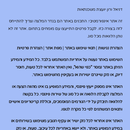
דניאל ורון יועצת משכנתאות
זה אתר אינפורמטיבי. התכנים באתר הם בגדר המלצה וצריך להתייחס
לזה בצורה כזו. לקבל פרטים התייעצו עם מומחים בתחום. אתר זה לא
נותן הלוואות מכל סוג.
הצהרת נגישות
|
תנאי שימוש באתר
|
מפת אתר
|
הצהרת פרטיות
השימוש באתר נעשה על אחריות המשתמש בלבד. כל המידע והמידע
הניתן באתר נמסר "כפי שהוא", ואין האתר אחראי לכל טעות, חוסר
דיוק, או נזק שייגרם ישירות או בעקיפין מהשימוש באתר.
האתר אינו מספק ייעוץ פיננסי, והמידע המופיע בו אינו מהווה הצעה או
המלצה לקבלת הלוואה או כל סוג של שירות פיננסי. כל בקשה
להלוואה תיבדק על ידי הגורמים המוסמכים, וכוללת קריטריונים אישיים
ותנאים המשתנים לפי כל מקרה לגופו.
האתר אינו אחראי לכל נזק ישיר או עקיף הנובע משימוש בשירותים או
במידע המופיע באתר, ולא יישא באחריות לכל עיכוב, טעות, או נזק