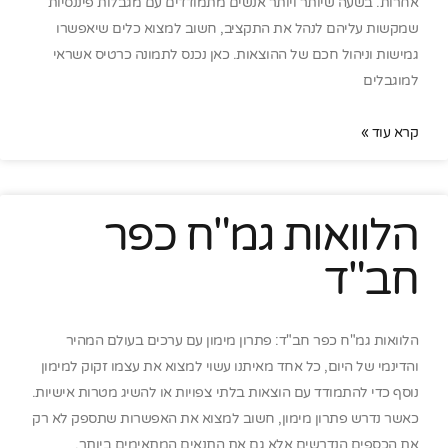
אחרות. בשעה שיותר ויותר אנשים מתמודדים עם מגבלות פיננסיות
שמקשות עליהם לנהל את התקציב, חשוב למצוא כלים שיאפשרו
גמישות וניהול חכם של ההוצאות. כאן נכנס לתמונה כרטיס אשראי
למוגבלים
קרא עוד »
הלוואות גמ"ח כפר
חב"ד
הלוואות גמ"ח כפר חב"ד: פתרון מימון עם ערכים בעולם המהיר
והדינמי של היום, כל אחד מאיתנו עשוי למצוא את עצמו זקוק למימון
נוסף כדי להתמודד עם הוצאות בלתי צפויות או להשיג מטרות אישיות.
כאשר נדרש פתרון מימון, חשוב למצוא את האפשרות שתספק לא רק
את הכספים הנדרשים אלא גם את התנאים המתאימים ביותר.