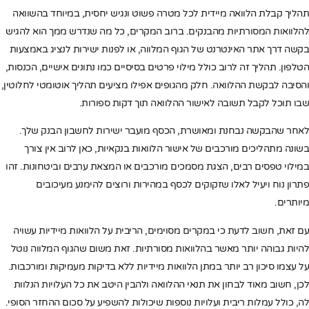
תהליך קבלת הלוואה מיידית לכל מטרה פשוט ונגיש יחסית, במיוחד בהשוואה
להלוואות המסורתיות מהבנקים. ברוב המקרים, כל מה שנדרש ממך הוא להגיש
בקשה דרך אתר האינטרנט של הגוף המלווה, או לפנות ישירות לנציג באמצעות
הטלפון. תהליך זה לרוב כולל מילוי פרטים בסיסיים כמו נתונים אישיים, הכנסות,
והסיבה לבקשת ההלוואה. חלק מהגופים אפילו מציעים תהליך אוטומטי לחלוטין,
שבו תוכל לקבל תשובה לאישור ההלוואה תוך דקות ספורות.
לאחר שהבקשה נבחנת ומאושרת, הכסף מועבר ישירות לחשבון הבנק שלך.
בשונה מתהליכים מורכבים של אישור הלוואות בנקאיות, כאן לרוב אין צורך
במילוי טפסים רבים, הצגת מסמכים מורכבים או המצאת ערבים וביטחונות. זהו
פתרון נוח ויעיל לאלו שזקוקים לכסף במהירות ורוצים להימנע מעיכובים
מיותרים.
עם זאת, חשוב לדעת כי במקרים מסוימים, הריבית על הלוואות מיידיות עשויה
להיות גבוהה יותר מאשר בהלוואות מסורתיות. זאת משום שהגוף המלווה נוטל
על עצמו סיכון רב יותר במתן הלוואות מיידיות ללא בדיקות מעמיקות ומורכבות.
לכן, חשוב מאוד לבחון את תנאי ההלוואה ולהבין היטב את כל העלויות הנלוות
לה, כולל עמלות ריבית ועלויות נוספות שיכולות להשפיע על סכום ההחזר הסופי.