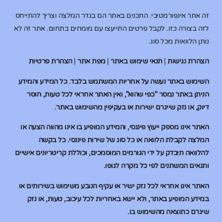
זה אתר אינפורמטיבי. התכנים באתר הם בגדר המלצה וצריך להתייחס
לזה בצורה כזו. לקבל פרטים התייעצו עם מומחים בתחום. אתר זה לא
נותן הלוואות מכל סוג.
הצהרת נגישות
|
תנאי שימוש באתר
|
מפת אתר
|
הצהרת פרטיות
השימוש באתר נעשה על אחריות המשתמש בלבד. כל המידע והמידע
הניתן באתר נמסר "כפי שהוא", ואין האתר אחראי לכל טעות, חוסר
דיוק, או נזק שייגרם ישירות או בעקיפין מהשימוש באתר.
האתר אינו מספק ייעוץ פיננסי, והמידע המופיע בו אינו מהווה הצעה או
המלצה לקבלת הלוואה או כל סוג של שירות פיננסי. כל בקשה
להלוואה תיבדק על ידי הגורמים המוסמכים, וכוללת קריטריונים אישיים
ותנאים המשתנים לפי כל מקרה לגופו.
האתר אינו אחראי לכל נזק ישיר או עקיף הנובע משימוש בשירותים או
במידע המופיע באתר, ולא יישא באחריות לכל עיכוב, טעות, או נזק
שיגרם כתוצאה מהשימוש בו.