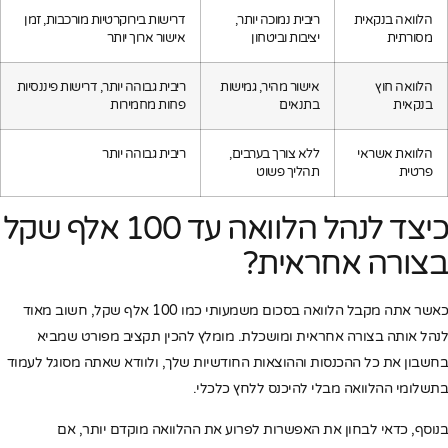
הלוואה בנקאית
ריבית נמוכה יותר,
דרישות בירוקרטיות מורכבות, זמן
מסורתית
יציבות וביטחון
אישור ארוך יותר
הלוואה חוץ
אישור מהיר, גמישות
ריבית גבוהה יותר, דרישות פיננסיות
בנקאית
בתנאים
פחות מחמירות
הלוואת אשראי
ללא צורך בערבים,
ריבית גבוהה יותר
פרטית
תהליך פשוט
כיצד לנהל הלוואה עד 100 אלף שקל
בצורה אחראית?
כאשר אתה מקבל הלוואה בסכום משמעותי כמו 100 אלף שקל, חשוב מאוד
לנהל אותה בצורה אחראית ומושכלת. מומלץ להכין תקציב מפורט שמביא
בחשבון את כל ההכנסות וההוצאות החודשיות שלך, ולוודא שאתה מסוגל לעמוד
בתשלומי ההלוואה מבלי להיכנס ללחץ כלכלי.
בנוסף, כדאי לבחון את האפשרות לפרוע את ההלוואה מוקדם יותר, אם