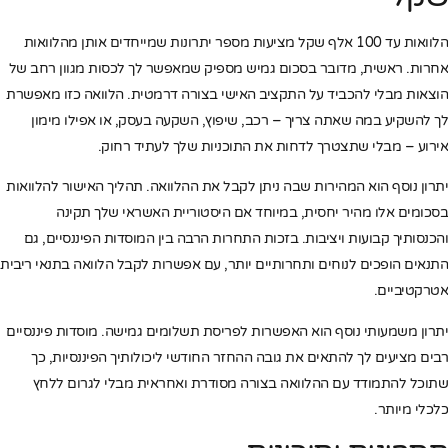
הלוואות עד 100 אלף שקל מציעות מספר יתרונות שמייחדים אותן מהלוואות
אחרות. ראשית, מדובר בסכום גמיש מספיק שמאפשר לך לכסות מגוון רחב של
הוצאות מבלי להכביד על התקציב האישי בצורה דרמטית. הלוואה כזו מאפשרת
לך להשקיע במה שאתה צריך – רכב, שיפוץ, השקעה בעסק, או אפילו מימון
אירוע – מבלי שתצטרך לדחות את התוכניות שלך לעתיד רחוק.
יתרון נוסף הוא המהירות שבה ניתן לקבל את ההלוואה. תהליך האישור להלוואות
בסכומים אלו מהיר יחסית, במיוחד אם היסטוריית האשראי שלך תקינה
והכנסותיך קבועות ויציבות. בזכות התחרות הרבה בין המוסדות הפיננסיים, גם
התנאים הופכים לנוחים ותחרותיים יותר, עם אפשרות לקבל הלוואה בתנאי ריבית
אטרקטיביים.
יתרון משמעותי נוסף הוא האפשרות לפריסת תשלומים גמישה. מוסדות פיננסיים
רבים מציעים לך להתאים את גובה ההחזר החודשי ליכולותיך הפיננסיות, כך
שתוכל להתמודד עם ההלוואה בצורה מסודרת ואחראית מבלי לגרום ללחץ
כלכלי מיותר.