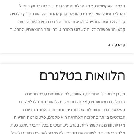
חכמה ואפקטיבית. אחד הכלים המרכזיים שיכולים לסייע בניהול
כלכלי מושכל הוא שימוש בהוראת קבע להחזר הלוואות. הו"ק הלוואה
קרן הוא מושג המתייחס לשיטת החזר הלוואות באמצעות הוראת
קבע, המאפשרת ללווה לשלוט בצורה טובה יותר בהוצאותיו, להבטיח
קרא עוד »
הלוואות בטלגרם
בעידן הדיגיטלי המודרני, כאשר עולם הפיננסים עובר מהפכה
טכנולוגית משמעותית, אין זה מפתיע שהלוואות התחילו לצוץ גם
בפלטפורמות המובילות של המדיה החברתית. אחד המדיומים
הבולטים ביותר בתקופה האחרונה הוא טלגרם, פלטפורמת הודעות
מיידיות שהפכה לפופולרית בקרב משתמשים בכל רחבי העולם. כעת,
מלבד האפשרות לשוחח עם חברים, להצטרף לערוצים שונים ולקבל