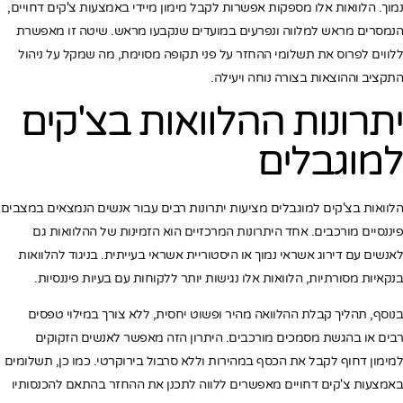
נמוך. הלוואות אלו מספקות אפשרות לקבל מימון מיידי באמצעות צ'קים דחויים,
הנמסרים מראש למלווה ונפרעים במועדים שנקבעו מראש. שיטה זו מאפשרת
ללווים לפרוס את תשלומי ההחזר על פני תקופה מסוימת, מה שמקל על ניהול
התקציב וההוצאות בצורה נוחה ויעילה.
יתרונות ההלוואות בצ'קים
למוגבלים
הלוואות בצ'קים למוגבלים מציעות יתרונות רבים עבור אנשים הנמצאים במצבים
פיננסיים מורכבים. אחד היתרונות המרכזיים הוא הזמינות של ההלוואות גם
לאנשים עם דירוג אשראי נמוך או היסטוריית אשראי בעייתית. בניגוד להלוואות
בנקאיות מסורתיות, הלוואות אלו נגישות יותר ללקוחות עם בעיות פיננסיות.
בנוסף, תהליך קבלת ההלוואה מהיר ופשוט יחסית, ללא צורך במילוי טפסים
רבים או בהגשת מסמכים מורכבים. היתרון הזה מאפשר לאנשים הזקוקים
למימון דחוף לקבל את הכסף במהירות וללא סרבול בירוקרטי. כמו כן, תשלומים
באמצעות צ'קים דחויים מאפשרים ללווה לתכנן את ההחזר בהתאם להכנסותיו