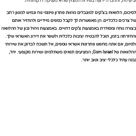
וביעילות, והחברה ידועה בשירות המצוין שהיא מעניקה ללקוחותיה.
לסיכום, הלוואות בצ'קים למוגבלים מהוות פתרון פיננסי נוח וגמיש למגוון רחב
של צרכים כלכליים. הן מאפשרות לך לקבל כספים מיידיים ולהחזיר אותם
בצורה נוחה ומסודרת באמצעות צ'קים דחויים. באמצעות ניהול נכון של ההלוואה
והחזרתה בזמן, תוכל להבטיח יציבות כלכלית ולשפר את דירוג האשראי שלך.
ולסיום, אם אתה מחפש פתרונות אשראי נוספים, אל תשכח לבדוק את שירותי
ההלוואות של Gsm Israel, המציעים תנאים משתלמים ושירות מקצועי. יחד,
נבנה עתיד כלכלי יציב וטוב יותר.