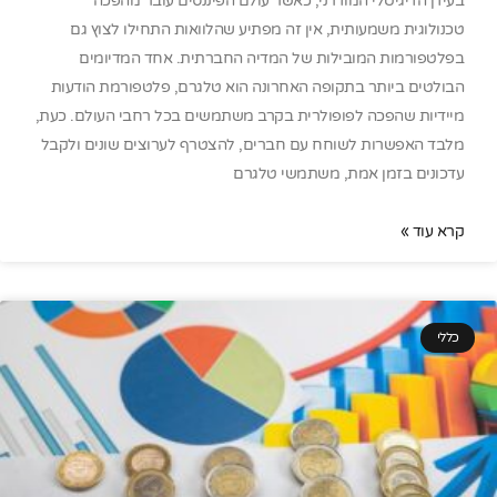
בעידן הדיגיטלי המודרני, כאשר עולם הפיננסים עובר מהפכה
טכנולוגית משמעותית, אין זה מפתיע שהלוואות התחילו לצוץ גם
בפלטפורמות המובילות של המדיה החברתית. אחד המדיומים
הבולטים ביותר בתקופה האחרונה הוא טלגרם, פלטפורמת הודעות
מיידיות שהפכה לפופולרית בקרב משתמשים בכל רחבי העולם. כעת,
מלבד האפשרות לשוחח עם חברים, להצטרף לערוצים שונים ולקבל
עדכונים בזמן אמת, משתמשי טלגרם
קרא עוד »
כללי