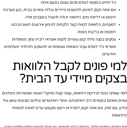
כל חודש במקום לשלם סכום עצום בפעם אחת.
אם אתה זקוק למימון לתיקונים מיידיים ובלתי צפויים בבית, כגון מערכת
חימום או דליפת מים. הלוואה יכולה להועיל במצבים אלה.
לפעמים, הלוואות לטווח קצר נלקחות למימון אירועים חשובים כמו
חתונות או בר/בת מצווה.
עסקים בקנה מידה קטן עשויים לנקוט אשראי ריבית נמוך ממוסדות
אשראי כדי לשלם עבור הוצאות שוטפות או להשקיע ולהחזיר תשלומים
חודשיים.
למי פונים לקבל הלוואות
בצקים מיידי עד הבית?
לפני שאתה נכנס לבדיקת הלוואות, עשה קצת מחקר! השווה אפשרויות ממלווים
שונים שאינם בנקאיים דרך האינטרנט. אתרי האינטרנט שלהם מציעים שפע של
מידע. עם זאת, אם אתה זקוק למהירות וייעוץ מקצועי עדיף לפנות למומחי
ההלוואות.
אם בחרת בפריט נלווה, השלב הבא ליישום. יש צורך להגיש שלוש תלושי שכר