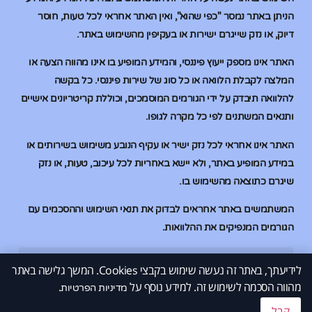
הניתן באתר נמסר "כפי שהוא", ואין האתר אחראי לכל טעות, חוסר
דיוק, או נזק שייגרם ישירות או בעקיפין מהשימוש באתר.
האתר אינו מספק ייעוץ פיננסי, והמידע המופיע בו אינו מהווה הצעה או
המלצה לקבלת הלוואה או כל סוג של שירות פיננסי. כל בקשה
להלוואה תיבדק על ידי הגורמים המוסמכים, וכוללת קריטריונים אישיים
ותנאים המשתנים לפי כל מקרה לגופו.
האתר אינו אחראי לכל נזק ישיר או עקיף הנובע משימוש בשירותים או
במידע המופיע באתר, ולא יישא באחריות לכל עיכוב, טעות, או נזק
שיגרם כתוצאה מהשימוש בו.
המשתמשים באתר אחראים לבדוק את תנאי השימוש וההסכמים עם
הגורמים המנפיקים את ההלוואות.
לידיעתך, באתר זה נעשה שימוש בקבצי Cookies. המשך גלישה באתר
הלוואות בהוראת קבע
הלוואות בהוראת קבע
הלוואות למוגבלים בבנק
הלוואות למוגבלים בבנק
מהווה הסכמה לשימוש זה. למידע נוסף על
.
© 2026 All Rights Reserved.
מדיניות הפרטיות
קבל