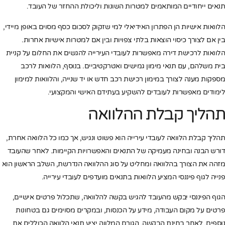
תנאים ייחודיים המותאמים למטרות השונות וליכולת ההחזר של העובד.
הלוואות אישיות הן הפתרון האידיאלי למי שזקוק לסכום כסף מסוים באופן מיידי,
בין אם לצורך כיסוי הוצאות בלתי צפויות ובין אם למטרות אישיות אחרות.
הלוואות לרכישת דירה מאפשרות לעובדי העירייה להגשים את החלום על קניית
בית משלהם, עם תנאי מימון גמישים ואטרקטיביים. בנוסף, הלוואות לרכב
מספקות מענה לצורך במימון רכישת רכב חדש או יד שנייה, והלוואות למימון
לימודים מאפשרות לעובדים להשקיע בעתידם האישי והמקצועי.
תהליך קבלת ההלוואה
תהליך קבלת הלוואה לעובדי עירייה הוא פשוט ונגיש, אך כמו כל הלוואה אחרת,
דורש הבנה ובחינה מעמיקה של התנאים והאפשרויות הקיימות. לאחר שהעובד
מזהה את הצורך בהלוואה ומחליט על סוג ההלוואה הנדרשת, השלב הראשון הוא
פנייה לגוף פיננסי המציע הלוואות בתנאים מועדפים לעובדי עירייה.
הגוף הפיננסי יבקש מהעובד להגיש בקשה להלוואה, שתכלול פרטים אישיים,
פרטים על מקום העבודה, מידע על הכנסות, ובמקרים מסוימים גם בטחונות
נוספים. לאחר בחינת הבקשה, הגורם המלווה יציע תנאי הלוואה הכוללים את