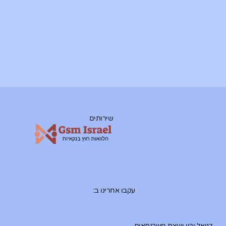
שירותים
עקבו אחרינו ב:
דניאל ורון יועצת משכנתאות