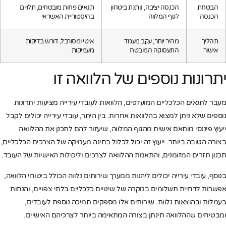
הבטחת
הכנסה יציבה, נותנת ביטחון
תנאים פחות מובטחים, תלויים
הכנסה
לגוף המלווה
בהיסטוריית האשראי
תהליך
מהיר יותר, עקב מעמד
איטי ומסורבל, דורש בדיקות
אישור
התעסוקה המובטח
מעמיקות
יתרונות נוספים של הלוואה זו
מעבר לתנאים הכלכליים המועדפים, הלוואות לעובדי עירייה מציעות יתרונות
נוספים שלא ניתן למצוא בהלוואות אחרות. בין היתר, עובדי עירייה יכולים לקבל
ייעוץ פיננסי מותאם אישית מהגוף המלווה, שיעזור להם לתכנן את ההלוואה
בצורה הטובה ביותר. ייעוץ זה יכול לכלול בחינה מעמיקה של הצרכים הכלכליים,
תכנון תזרים המזומנים, והתאמת ההלוואה לצרכים וליכולות האישיות של העובד.
בנוסף, עובדי עירייה יכולים ליהנות ממערך שירותים נלווה הכולל ביטוחי הלוואה,
אפשרות לדחיית תשלומים במקרה של שינויים כלכליים בלתי צפויים, והנחות
בעמלות ובהוצאות נלוות. שירותים אלו מספקים תמיכה נוספת לעובדים,
ומבטיחים שההלוואה תינתן בצורה המתאימה ביותר לצרכיהם האישיים.