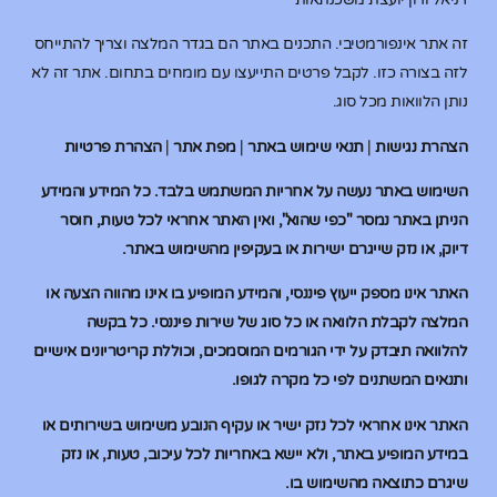
זה אתר אינפורמטיבי. התכנים באתר הם בגדר המלצה וצריך להתייחס
לזה בצורה כזו. לקבל פרטים התייעצו עם מומחים בתחום. אתר זה לא
נותן הלוואות מכל סוג.
הצהרת נגישות
|
תנאי שימוש באתר
|
מפת אתר
|
הצהרת פרטיות
השימוש באתר נעשה על אחריות המשתמש בלבד. כל המידע והמידע
הניתן באתר נמסר "כפי שהוא", ואין האתר אחראי לכל טעות, חוסר
דיוק, או נזק שייגרם ישירות או בעקיפין מהשימוש באתר.
האתר אינו מספק ייעוץ פיננסי, והמידע המופיע בו אינו מהווה הצעה או
המלצה לקבלת הלוואה או כל סוג של שירות פיננסי. כל בקשה
להלוואה תיבדק על ידי הגורמים המוסמכים, וכוללת קריטריונים אישיים
ותנאים המשתנים לפי כל מקרה לגופו.
האתר אינו אחראי לכל נזק ישיר או עקיף הנובע משימוש בשירותים או
במידע המופיע באתר, ולא יישא באחריות לכל עיכוב, טעות, או נזק
שיגרם כתוצאה מהשימוש בו.