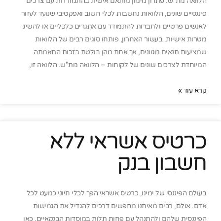
הלוואה מת"ש: פתרון מימון מותאם אישית בהתמודדות עם צרכים
פיננסיים שונים, הלוואות נחשבות לכלי חשוב ואפקטיבי שנועד לעזור
לאנשים פרטיים ולחברות להתמודד עם אתגרים כלכליים או להשיג
מטרות אישיות. בעשור האחרון, פותחו סוגים רבים של הלוואות
שמציעות תנאים מגוונים, אך אחת מהן בולטת בזכות התאמתה
המיוחדת לצרכים שונים של לקוחות – הלוואה מת"ש. הלוואה זו,
קרא עוד »
כרטיס אשראי ללא
חשבון בנק
בעולם הפיננסי של ימינו, כרטיס אשראי הפך לכלי חיוני כמעט לכל
אדם. אולם, רבים מאיתנו מחפשים דרכים להגדיל את הגמישות
הפיננסית שלהם ולהתנהל עם פחות תלות במוסדות הבנקאיים. כאן