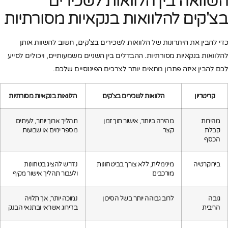
השוואה בין הלוואות לשכירים
בצ'קים להלוואות בנקאיות מסורתיות
כדי להבין את היתרונות של הלוואות לשכירים בצ'קים, חשוב להשוות אותן
להלוואות בנקאיות מסורתיות. ההבדלים בין השניים משמעותיים, ויכולים לסייע
לכם להבין איזה פתרון מתאים יותר לצרכים הפיננסיים שלכם.
קריטריון
הלוואות לשכירים בצ'קים
הלוואות בנקאיות מסורתיות
מהירות
מהירה ביותר, אישור תוך זמן
תהליך ארוך יותר, לעיתים
קבלת
קצר
מספר ימים או שבועות
הכסף
בירוקרטיה
מינימלית, ללא צורך בביטחונות
נדרש להציג בטחונות
מורכבים
ולעבור תהליך אישור מקיף
גובה
לרוב גבוהה יותר בשל הסיכון
נמוכה יותר, אך תלויה
הריבית
בדירוג אשראי ובתנאי הבנק