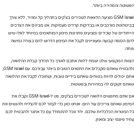
הפשוטה והמהירה ביותר.
GSM Israel מציעה הלוואות לשכירים בצ'קים בתהליך קל ומהיר, ללא צורך
בביטחונות מורכבים או בבדיקות קרדיט מעמיקות. אנו מבינים את הצרכים
הייחודיים של שכירים ומציעים פתרונות מימון המותאמים במיוחד לאלו שיש
להם הכנסה קבועה ומעוניינים לקבל את המימון הדרוש להם בצורה גמישה
ונוחה.
הצוות המקצועי שלנו ישמח ללוות אתכם לאורך כל תהליך קבלת ההלוואה,
ולהבטיח שאתם מקבלים את התנאים הטובים ביותר עבורכם. עם GSM Israel,
אתם יכולים להיות בטוחים שאתם בידיים טובות, ושתוכלו לקבל את ההלוואה
שאתם זקוקים לה במהירות ובפשטות.
אם אתם מחפשים הלוואה לשכירים בצ'קים, פנו ל-GSM Israel וקבלו את
המימון שאתם צריכים עוד היום. אנחנו כאן כדי לעזור לכם להצליח ולהגשים את
כל המטרות הכלכליות שלכם. יחד נוכל להתמודד עם כל אתגר ולהבטיח לכם
עתיד פיננסי יציב ומאוזן.