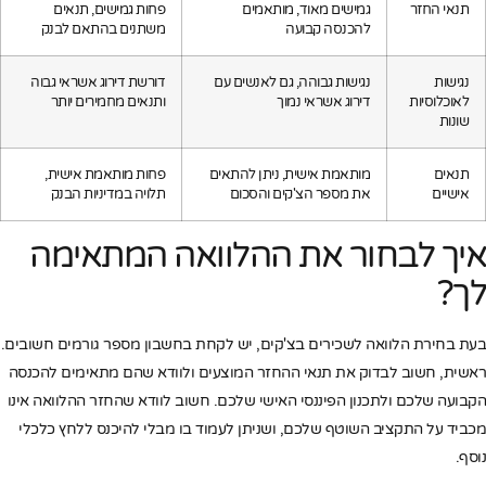
תנאי החזר
גמישים מאוד, מותאמים
פחות גמישים, תנאים
להכנסה קבועה
משתנים בהתאם לבנק
נגישות
נגישות גבוהה, גם לאנשים עם
דורשת דירוג אשראי גבוה
לאוכלוסיות
דירוג אשראי נמוך
ותנאים מחמירים יותר
שונות
תנאים
מותאמת אישית, ניתן להתאים
פחות מותאמת אישית,
אישיים
את מספר הצ'קים והסכום
תלויה במדיניות הבנק
איך לבחור את ההלוואה המתאימה
לך?
בעת בחירת הלוואה לשכירים בצ'קים, יש לקחת בחשבון מספר גורמים חשובים.
ראשית, חשוב לבדוק את תנאי ההחזר המוצעים ולוודא שהם מתאימים להכנסה
הקבועה שלכם ולתכנון הפיננסי האישי שלכם. חשוב לוודא שהחזר ההלוואה אינו
מכביד על התקציב השוטף שלכם, ושניתן לעמוד בו מבלי להיכנס ללחץ כלכלי
נוסף.