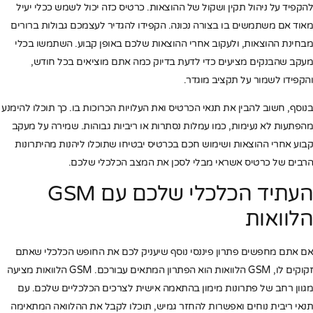
להקפיד על ניהול תקין ושקול של ההוצאות. כרטיס כזה יכול לשמש ככלי יעיל
מאוד אם משתמשים בו בצורה נכונה. הקפידו להגדיר לעצמכם גבולות ברורים
מבחינת ההוצאות, ולעקוב אחרי ההוצאות שלכם באופן קבוע. השתמשו בכלי
מעקב שהבנקים מציעים כדי לדעת בדיוק כמה אתם מוציאים בכל חודש,
והקפידו לשמור על תקציב מוגדר.
בנוסף, חשוב להבין את תנאי הכרטיס ואת העלויות הכרוכות בו. כך תוכלו להימנע
מהפתעות לא נעימות, כמו עמלות נסתרות או ריביות גבוהות. שמירה על מעקב
קבוע אחרי ההוצאות ושימוש חכם בכרטיס יבטיחו שתוכלו ליהנות מהיתרונות
הרבים של כרטיס אשראי מבלי לסכן את המצב הכלכלי שלכם.
העתיד הכלכלי שלכם עם GSM
הלוואות
אם אתם מחפשים פתרון פיננסי נוסף שיעניק לכם את החופש הכלכלי שאתם
זקוקים לו, GSM הלוואות הוא הפתרון המתאים עבורכם. GSM הלוואות מציעה
מגוון רחב של פתרונות מימון בהתאמה אישית לצרכים הכלכליים שלכם. עם
תנאי ריבית נוחים ואפשרות להחזר גמיש, תוכלו לקבל את ההלוואה המתאימה