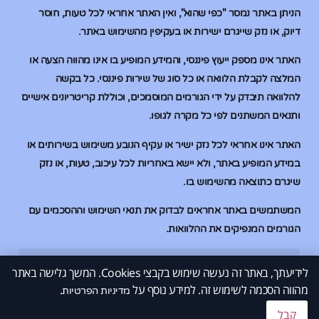
הניתן באתר נמסר "כפי שהוא", ואין האתר אחראי לכל טעות, חוסר
דיוק, או נזק שייגרם ישירות או בעקיפין מהשימוש באתר.
האתר אינו מספק ייעוץ פיננסי, והמידע המופיע בו אינו מהווה הצעה או
המלצה לקבלת הלוואה או כל סוג של שירות פיננסי. כל בקשה
להלוואה תיבדק על ידי הגורמים המוסמכים, וכוללת קריטריונים אישיים
ותנאים המשתנים לפי כל מקרה לגופו.
האתר אינו אחראי לכל נזק ישיר או עקיף הנובע משימוש בשירותים או
במידע המופיע באתר, ולא יישא באחריות לכל עיכוב, טעות, או נזק
שיגרם כתוצאה מהשימוש בו.
המשתמשים באתר אחראים לבדוק את תנאי השימוש וההסכמים עם
הגורמים המנפיקים את ההלוואות.
לידיעתך, באתר זה נעשה שימוש בקבצי Cookies. המשך גלישה באתר
הלוואות בהוראת קבע
הלוואות בהוראת קבע
הלוואות למוגבלים בבנק
הלוואות למוגבלים בבנק
מהווה הסכמה לשימוש זה. למידע נוסף על
.
© 2026 All Rights Reserved.
מדיניות הפרטיות
קבל