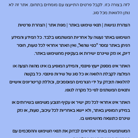
לזה בצורה כזו. לקבל פרטים התייעצו עם מומחים בתחום. אתר זה לא
נותן הלוואות מכל סוג.
הצהרת נגישות
|
תנאי שימוש באתר
|
מפת אתר
|
הצהרת פרטיות
השימוש באתר נעשה על אחריות המשתמש בלבד. כל המידע והמידע
הניתן באתר נמסר "כפי שהוא", ואין האתר אחראי לכל טעות, חוסר
דיוק, או נזק שייגרם ישירות או בעקיפין מהשימוש באתר.
האתר אינו מספק ייעוץ פיננסי, והמידע המופיע בו אינו מהווה הצעה או
המלצה לקבלת הלוואה או כל סוג של שירות פיננסי. כל בקשה
להלוואה תיבדק על ידי הגורמים המוסמכים, וכוללת קריטריונים אישיים
ותנאים המשתנים לפי כל מקרה לגופו.
האתר אינו אחראי לכל נזק ישיר או עקיף הנובע משימוש בשירותים או
במידע המופיע באתר, ולא יישא באחריות לכל עיכוב, טעות, או נזק
שיגרם כתוצאה מהשימוש בו.
המשתמשים באתר אחראים לבדוק את תנאי השימוש וההסכמים עם