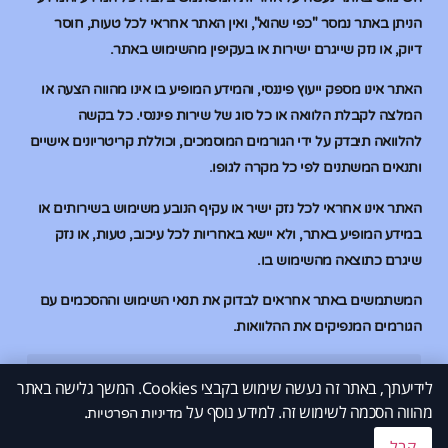
הניתן באתר נמסר "כפי שהוא", ואין האתר אחראי לכל טעות, חוסר
דיוק, או נזק שייגרם ישירות או בעקיפין מהשימוש באתר.
האתר אינו מספק ייעוץ פיננסי, והמידע המופיע בו אינו מהווה הצעה או
המלצה לקבלת הלוואה או כל סוג של שירות פיננסי. כל בקשה
להלוואה תיבדק על ידי הגורמים המוסמכים, וכוללת קריטריונים אישיים
ותנאים המשתנים לפי כל מקרה לגופו.
האתר אינו אחראי לכל נזק ישיר או עקיף הנובע משימוש בשירותים או
במידע המופיע באתר, ולא יישא באחריות לכל עיכוב, טעות, או נזק
שיגרם כתוצאה מהשימוש בו.
המשתמשים באתר אחראים לבדוק את תנאי השימוש וההסכמים עם
הגורמים המנפיקים את ההלוואות.
לידיעתך, באתר זה נעשה שימוש בקבצי Cookies. המשך גלישה באתר
הלוואות בהוראת קבע
הלוואות בהוראת קבע
הלוואות למוגבלים בבנק
הלוואות למוגבלים בבנק
מהווה הסכמה לשימוש זה. למידע נוסף על
.
© 2026 All Rights Reserved.
מדיניות הפרטיות
קבל