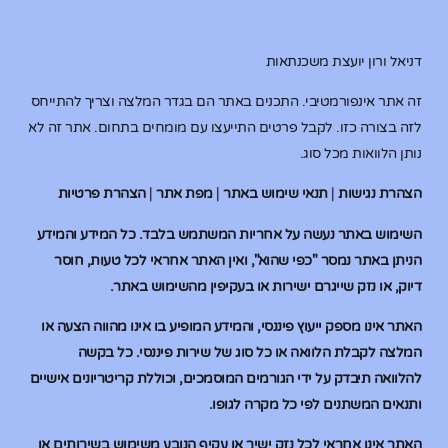
דניאל ורון יועצת משכנתאות
זה אתר אינפורמטיבי. התכנים באתר הם בגדר המלצה וצריך להתייחס
לזה בצורה כזו. לקבל פרטים התייעצו עם מומחים בתחום. אתר זה לא
נותן הלוואות מכל סוג.
הצהרת נגישות
|
תנאי שימוש באתר
|
מפת אתר
|
הצהרת פרטיות
השימוש באתר נעשה על אחריות המשתמש בלבד. כל המידע והמידע
הניתן באתר נמסר "כפי שהוא", ואין האתר אחראי לכל טעות, חוסר
דיוק, או נזק שייגרם ישירות או בעקיפין מהשימוש באתר.
האתר אינו מספק ייעוץ פיננסי, והמידע המופיע בו אינו מהווה הצעה או
המלצה לקבלת הלוואה או כל סוג של שירות פיננסי. כל בקשה
להלוואה תיבדק על ידי הגורמים המוסמכים, וכוללת קריטריונים אישיים
ותנאים המשתנים לפי כל מקרה לגופו.
האתר אינו אחראי לכל נזק ישיר או עקיף הנובע משימוש בשירותים או