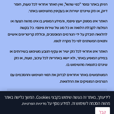
הניתן באתר נמסר "כפי שהוא", ואין האתר אחראי לכל טעות, חוסר
דיוק, או נזק שייגרם ישירות או בעקיפין מהשימוש באתר.
האתר אינו מספק ייעוץ פיננסי, והמידע המופיע בו אינו מהווה הצעה או
המלצה לקבלת הלוואה או כל סוג של שירות פיננסי. כל בקשה
להלוואה תיבדק על ידי הגורמים המוסמכים, וכוללת קריטריונים אישיים
ותנאים המשתנים לפי כל מקרה לגופו.
האתר אינו אחראי לכל נזק ישיר או עקיף הנובע משימוש בשירותים או
במידע המופיע באתר, ולא יישא באחריות לכל עיכוב, טעות, או נזק
שיגרם כתוצאה מהשימוש בו.
המשתמשים באתר אחראים לבדוק את תנאי השימוש וההסכמים עם
הגורמים המנפיקים את ההלוואות.
לידיעתך, באתר זה נעשה שימוש בקבצי Cookies. המשך גלישה באתר
הלוואות בהוראת קבע
הלוואות בהוראת קבע
הלוואות למוגבלים בבנק
הלוואות למוגבלים בבנק
מהווה הסכמה לשימוש זה. למידע נוסף על
.
© 2026 All Rights Reserved.
מדיניות הפרטיות
קבל