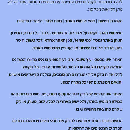
לזה בצורה כזו. לקבל פרטים התייעצו עם מומחים בתחום. אתר זה לא
נותן הלוואות מכל סוג.
הצהרת נגישות
|
תנאי שימוש באתר
|
מפת אתר
|
הצהרת פרטיות
השימוש באתר נעשה על אחריות המשתמש בלבד. כל המידע והמידע
הניתן באתר נמסר "כפי שהוא", ואין האתר אחראי לכל טעות, חוסר
דיוק, או נזק שייגרם ישירות או בעקיפין מהשימוש באתר.
האתר אינו מספק ייעוץ פיננסי, והמידע המופיע בו אינו מהווה הצעה או
המלצה לקבלת הלוואה או כל סוג של שירות פיננסי. כל בקשה
להלוואה תיבדק על ידי הגורמים המוסמכים, וכוללת קריטריונים אישיים
ותנאים המשתנים לפי כל מקרה לגופו.
האתר אינו אחראי לכל נזק ישיר או עקיף הנובע משימוש בשירותים או
במידע המופיע באתר, ולא יישא באחריות לכל עיכוב, טעות, או נזק
שיגרם כתוצאה מהשימוש בו.
המשתמשים באתר אחראים לבדוק את תנאי השימוש וההסכמים עם
הגורמים המנפיקים את ההלוואות.