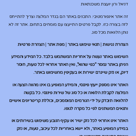
דניאל ורון יועצת משכנתאות
זה אתר אינפורמטיבי. התכנים באתר הם בגדר המלצה וצריך להתייחס
לזה בצורה כזו. לקבל פרטים התייעצו עם מומחים בתחום. אתר זה לא
נותן הלוואות מכל סוג.
הצהרת נגישות
|
תנאי שימוש באתר
|
מפת אתר
|
הצהרת פרטיות
השימוש באתר נעשה על אחריות המשתמש בלבד. כל המידע והמידע
הניתן באתר נמסר "כפי שהוא", ואין האתר אחראי לכל טעות, חוסר
דיוק, או נזק שייגרם ישירות או בעקיפין מהשימוש באתר.
האתר אינו מספק ייעוץ פיננסי, והמידע המופיע בו אינו מהווה הצעה או
המלצה לקבלת הלוואה או כל סוג של שירות פיננסי. כל בקשה
להלוואה תיבדק על ידי הגורמים המוסמכים, וכוללת קריטריונים אישיים
ותנאים המשתנים לפי כל מקרה לגופו.
האתר אינו אחראי לכל נזק ישיר או עקיף הנובע משימוש בשירותים או
במידע המופיע באתר, ולא יישא באחריות לכל עיכוב, טעות, או נזק