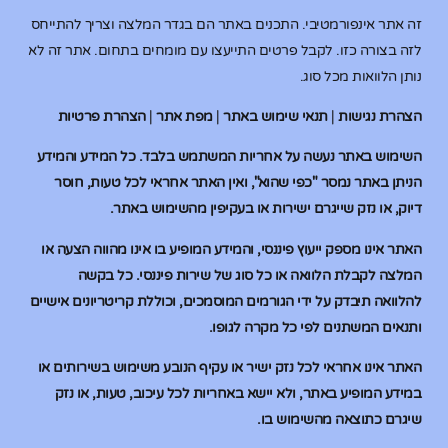
זה אתר אינפורמטיבי. התכנים באתר הם בגדר המלצה וצריך להתייחס
לזה בצורה כזו. לקבל פרטים התייעצו עם מומחים בתחום. אתר זה לא
נותן הלוואות מכל סוג.
הצהרת נגישות
|
תנאי שימוש באתר
|
מפת אתר
|
הצהרת פרטיות
השימוש באתר נעשה על אחריות המשתמש בלבד. כל המידע והמידע
הניתן באתר נמסר "כפי שהוא", ואין האתר אחראי לכל טעות, חוסר
דיוק, או נזק שייגרם ישירות או בעקיפין מהשימוש באתר.
האתר אינו מספק ייעוץ פיננסי, והמידע המופיע בו אינו מהווה הצעה או
המלצה לקבלת הלוואה או כל סוג של שירות פיננסי. כל בקשה
להלוואה תיבדק על ידי הגורמים המוסמכים, וכוללת קריטריונים אישיים
ותנאים המשתנים לפי כל מקרה לגופו.
האתר אינו אחראי לכל נזק ישיר או עקיף הנובע משימוש בשירותים או
במידע המופיע באתר, ולא יישא באחריות לכל עיכוב, טעות, או נזק
שיגרם כתוצאה מהשימוש בו.