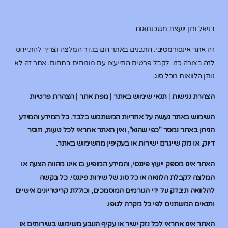
דניאל ורון יועצת משכנתאות
זה אתר אינפורמטיבי. התכנים באתר הם בגדר המלצה וצריך להתייחס
לזה בצורה כזו. לקבל פרטים התייעצו עם מומחים בתחום. אתר זה לא
נותן הלוואות מכל סוג.
הצהרת נגישות
|
תנאי שימוש באתר
|
מפת אתר
|
הצהרת פרטיות
השימוש באתר נעשה על אחריות המשתמש בלבד. כל המידע והמידע
הניתן באתר נמסר "כפי שהוא", ואין האתר אחראי לכל טעות, חוסר
דיוק, או נזק שייגרם ישירות או בעקיפין מהשימוש באתר.
האתר אינו מספק ייעוץ פיננסי, והמידע המופיע בו אינו מהווה הצעה או
המלצה לקבלת הלוואה או כל סוג של שירות פיננסי. כל בקשה
להלוואה תיבדק על ידי הגורמים המוסמכים, וכוללת קריטריונים אישיים
ותנאים המשתנים לפי כל מקרה לגופו.
האתר אינו אחראי לכל נזק ישיר או עקיף הנובע משימוש בשירותים או