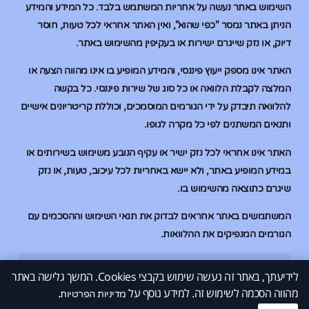
השימוש באתר נעשה על אחריות המשתמש בלבד. כל המידע והמידע
הניתן באתר נמסר "כפי שהוא", ואין האתר אחראי לכל טעות, חוסר
דיוק, או נזק שייגרם ישירות או בעקיפין מהשימוש באתר.
האתר אינו מספק ייעוץ פיננסי, והמידע המופיע בו אינו מהווה הצעה או
המלצה לקבלת הלוואה או כל סוג של שירות פיננסי. כל בקשה
להלוואה תיבדק על ידי הגורמים המוסמכים, וכוללת קריטריונים אישיים
ותנאים המשתנים לפי כל מקרה לגופו.
האתר אינו אחראי לכל נזק ישיר או עקיף הנובע משימוש בשירותים או
במידע המופיע באתר, ולא יישא באחריות לכל עיכוב, טעות, או נזק
שיגרם כתוצאה מהשימוש בו.
המשתמשים באתר אחראים לבדוק את תנאי השימוש וההסכמים עם
הגורמים המנפיקים את ההלוואות.
לידיעתך, באתר זה נעשה שימוש בקבצי Cookies. המשך גלישה באתר
הלוואות בהוראת קבע
הלוואות בהוראת קבע
הלוואות למוגבלים בבנק
הלוואות למוגבלים בבנק
מהווה הסכמה לשימוש זה. למידע נוסף על
.
© 2026 All Rights Reserved.
מדיניות הפרטיות