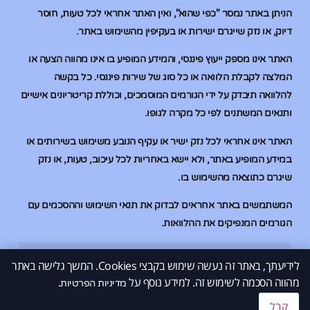
הניתן באתר נמסר "כפי שהוא", ואין האתר אחראי לכל טעות, חוסר
דיוק, או נזק שייגרם ישירות או בעקיפין מהשימוש באתר.
האתר אינו מספק ייעוץ פיננסי, והמידע המופיע בו אינו מהווה הצעה או
המלצה לקבלת הלוואה או כל סוג של שירות פיננסי. כל בקשה
להלוואה תיבדק על ידי הגורמים המוסמכים, וכוללת קריטריונים אישיים
ותנאים המשתנים לפי כל מקרה לגופו.
האתר אינו אחראי לכל נזק ישיר או עקיף הנובע משימוש בשירותים או
במידע המופיע באתר, ולא יישא באחריות לכל עיכוב, טעות, או נזק
שיגרם כתוצאה מהשימוש בו.
המשתמשים באתר אחראים לבדוק את תנאי השימוש וההסכמים עם
הגורמים המנפיקים את ההלוואות.
לידיעתך, באתר זה נעשה שימוש בקבצי Cookies. המשך גלישה באתר
הלוואות בהוראת קבע
הלוואות בהוראת קבע
הלוואות למוגבלים בבנק
הלוואות למוגבלים בבנק
מהווה הסכמה לשימוש זה. למידע נוסף על
.
© 2026 All Rights Reserved.
מדיניות הפרטיות
קבל