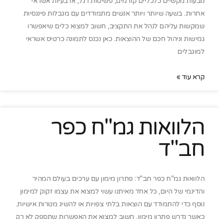
נובעות מקשיים כלכליים קודמים, פשיטות רגל, או בעיות אשראי
אחרות. בשעה שיותר ויותר אנשים מתמודדים עם מגבלות פיננסיות
שמקשות עליהם לנהל את התקציב, חשוב למצוא כלים שיאפשרו
גמישות וניהול חכם של ההוצאות. כאן נכנס לתמונה כרטיס אשראי
למוגבלים
קרא עוד »
הלוואות גמ"ח כפר
חב"ד
הלוואות גמ"ח כפר חב"ד: פתרון מימון עם ערכים בעולם המהיר
והדינמי של היום, כל אחד מאיתנו עשוי למצוא את עצמו זקוק למימון
נוסף כדי להתמודד עם הוצאות בלתי צפויות או להשיג מטרות אישיות.
כאשר נדרש פתרון מימון, חשוב למצוא את האפשרות שתספק לא רק