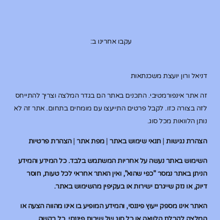
עקבו אחרינו ב:
דניאל ורון יועצת משכנתאות
זה אתר אינפורמטיבי. התכנים באתר הם בגדר המלצה וצריך להתייחס
לזה בצורה כזו. לקבל פרטים התייעצו עם מומחים בתחום. אתר זה לא
נותן הלוואות מכל סוג.
הצהרת נגישות
|
תנאי שימוש באתר
|
מפת אתר
|
הצהרת פרטיות
השימוש באתר נעשה על אחריות המשתמש בלבד. כל המידע והמידע
הניתן באתר נמסר "כפי שהוא", ואין האתר אחראי לכל טעות, חוסר
דיוק, או נזק שייגרם ישירות או בעקיפין מהשימוש באתר.
האתר אינו מספק ייעוץ פיננסי, והמידע המופיע בו אינו מהווה הצעה או
המלצה לקבלת הלוואה או כל סוג של שירות פיננסי. כל בקשה