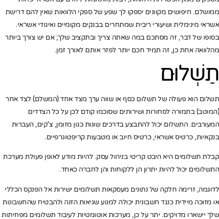
ממושלם. חיפושים מקוונים יספקו לך שפע של ספקי הלוואות שאין להם דרישת
אשראי מינימלית ושיעורי ריבית שמתחרים בבנקים מקומיים ואיגודי אשראי.
בסופו של דבר, זה מסתכם במה שאתה צריך ובתקציב שלך; אם יש צורך ביותר
מהלוואה אחת כן, זה תמיד חכם יותר לפזר אותם לאורך זמן.
תַשְׁלוּם
תשלום הוא פעולה של תשלום כסף או שווה ערך מצד אחד (המשלם) לצד אחר
(המוטב) בתמורה לסחורות ושירותים שסוכמו קודם לכן על כל הצדדים
המעורבים. התשלום יכול להתבצע בדרכים שונות כגון מזומן, צ'קים, העברות
בנקאיות, כרטיס אשראי, כרטיס חיוב או מטבעות קריפטוגרפיים.
קבלת תשלומים היא היבט קריטי בניהול עסק. להיות מודע לאופן פעולת מערכת
התשלומים יכול להיות יתרון הן ללקוחות והן לחברה כאחד.
לדוגמה, זרימה חלקה של נתונים מעסקאות תשלומים ישירות אל הפנקס הכללי
או מזוכה מיידית כנגד חשבונית יכולה למנוע שגיאות הזנה ולהבטיח שהחשבונות
שלך יישארו מדויקים. יתר על כן, מערכות אוטומטיות לעיבוד תשלומים מפחיתות