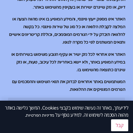
דיוק, או נזק שייגרם ישירות או בעקיפין מהשימוש באתר.
האתר אינו מספק ייעוץ פיננסי, והמידע המופיע בו אינו מהווה הצעה או
המלצה לקבלת הלוואה או כל סוג של שירות פיננסי. כל בקשה
להלוואה תיבדק על ידי הגורמים המוסמכים, וכוללת קריטריונים אישיים
ותנאים המשתנים לפי כל מקרה לגופו.
האתר אינו אחראי לכל נזק ישיר או עקיף הנובע משימוש בשירותים או
במידע המופיע באתר, ולא יישא באחריות לכל עיכוב, טעות, או נזק
שיגרם כתוצאה מהשימוש בו.
המשתמשים באתר אחראים לבדוק את תנאי השימוש וההסכמים עם
הגורמים המנפיקים את ההלוואות.
לידיעתך, באתר זה נעשה שימוש בקבצי Cookies. המשך גלישה באתר
הלוואות בהוראת קבע
הלוואות בהוראת קבע
הלוואות למוגבלים בבנק
הלוואות למוגבלים בבנק
מהווה הסכמה לשימוש זה. למידע נוסף על
.
© 2026 All Rights Reserved.
מדיניות הפרטיות
קבל