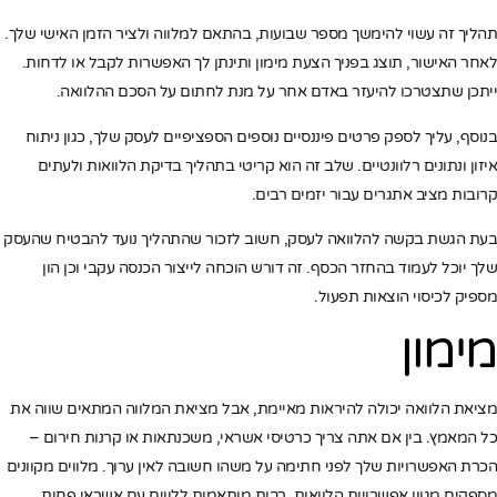
תהליך זה עשוי להימשך מספר שבועות, בהתאם למלווה ולציר הזמן האישי שלך.
לאחר האישור, תוצג בפניך הצעת מימון ותינתן לך האפשרות לקבל או לדחות.
ייתכן שתצטרכו להיעזר באדם אחר על מנת לחתום על הסכם ההלוואה.
בנוסף, עליך לספק פרטים פיננסיים נוספים הספציפיים לעסק שלך, כגון ניתוח
איזון ונתונים רלוונטיים. שלב זה הוא קריטי בתהליך בדיקת הלוואות ולעתים
קרובות מציב אתגרים עבור יזמים רבים.
בעת הגשת בקשה להלוואה לעסק, חשוב לזכור שהתהליך נועד להבטיח שהעסק
שלך יוכל לעמוד בהחזר הכסף. זה דורש הוכחה לייצור הכנסה עקבי וכן הון
מספיק לכיסוי הוצאות תפעול.
מימון
מציאת הלוואה יכולה להיראות מאיימת, אבל מציאת המלווה המתאים שווה את
כל המאמץ. בין אם אתה צריך כרטיסי אשראי, משכנתאות או קרנות חירום –
הכרת האפשרויות שלך לפני חתימה על משהו חשובה לאין ערוך. מלווים מקוונים
מספקים מגוון אפשרויות הלוואות, רבות מותאמות ללווים עם אשראי פחות