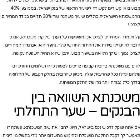
הלוואות בשיעור משתנה הן סוג ההלוואה הנפוץ ביותר בישראל, ויכולים להיות
קבועים או קשורים לקשורה לשיעור הראשי של בנק ישראל. בממוצע, 40%
מהמשכנתא הישראלית כוללים שיעור משתנה ועוד 30% תלויים במדד המחירים
לצרכן/
עליות מדד המחירים לצרכן אכן משפיעות על הערך של קרן משכנתא, אם כי
הדבר לא יגדיל ישירות את ההחזר החודשי שלך. נהפוך הוא, אם מדד המחירים
לצרכן נמוך ויש לך הלוואה בשיעור קבוע, יתכן שהיא תהיה השפעה עקיפה.
לווים עם משכנתא בריבית קבועה צריכים לצפות כי התשלומים החודשיים
שלהם יגדלו ככל שהריבית עולה, מכיוון שהריבית בחלק הקבוע של ההלוואה
בדרך כלל גבוהה יותר מזו של החלק המשתנה.
משכנתא השוואה בין
הבנקים – שער התחלתי
אם אתה שוקל לרכוש נכס בישראל, חיוני להבין את שוק המשכנתא. פעולה זו
תאפשר לך לקבל החלטה מושכלת ולהימנע מתשלום יותר מדי בתשלומי ריבית