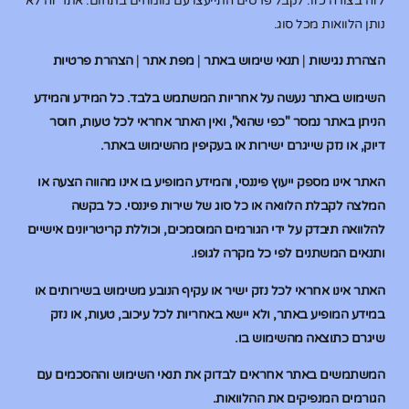
לזה בצורה כזו. לקבל פרטים התייעצו עם מומחים בתחום. אתר זה לא
נותן הלוואות מכל סוג.
הצהרת נגישות
|
תנאי שימוש באתר
|
מפת אתר
|
הצהרת פרטיות
השימוש באתר נעשה על אחריות המשתמש בלבד. כל המידע והמידע
הניתן באתר נמסר "כפי שהוא", ואין האתר אחראי לכל טעות, חוסר
דיוק, או נזק שייגרם ישירות או בעקיפין מהשימוש באתר.
האתר אינו מספק ייעוץ פיננסי, והמידע המופיע בו אינו מהווה הצעה או
המלצה לקבלת הלוואה או כל סוג של שירות פיננסי. כל בקשה
להלוואה תיבדק על ידי הגורמים המוסמכים, וכוללת קריטריונים אישיים
ותנאים המשתנים לפי כל מקרה לגופו.
האתר אינו אחראי לכל נזק ישיר או עקיף הנובע משימוש בשירותים או
במידע המופיע באתר, ולא יישא באחריות לכל עיכוב, טעות, או נזק
שיגרם כתוצאה מהשימוש בו.
המשתמשים באתר אחראים לבדוק את תנאי השימוש וההסכמים עם
הגורמים המנפיקים את ההלוואות.