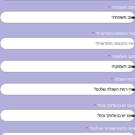
צב משפחתי
הי ההכנסה החודשית?
צב תעסוקתי
מת השכלה
אם יש בבעלותך נכס?
יזה כרטיס אשראי יש לכם?