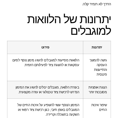
הדרך לא תמיד קלה.
יתרונות של הלוואות
למוגבלים
יתרונות
פירוט
גישה להמשך
הלוואות מסייעות למוגבלים להשיג מימון נוסף לסיום
העסקה
עסקאות או להשגת ציוד לפעילותם היומית.
והתייעצות
פיננסית
הצגת אופציות
בעזרת הלוואה, מוגבלים יכולים להשיג את המימון
מסובכות יותר
הנדרש לרכישת ציוד טכנולוגי או עזרה מקצועית.
שיפור איכות
המימון הנוסף עשוי להשפיע על איכות החיים של
החיים
המוגבלים באופן חיובי, כגון רכישת ציוד רפואי או
השקעה בהשכלה וקריירה.