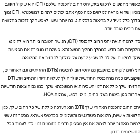
כאשר מחפשים לרכוש בית, יחס החוב להכנסה שלכם (DTI) הוא שיקול חשוב
מכיוון שהוא מראה למלווים כמה כסף אתם יכולים לתרום למשכנתא. DTI נמוך
בדרך כלל מעיד על בריאות כלכלית טובה יותר ועשוי לאפשר לך לזכות בהלוואה
עם ריבית טובה יותר.
כדי להפחית את יחס החוב להכנסה (DTI), הגישה הטובה ביותר היא להימנע
מלקיחת חוב חדש במהלך תהליך המשכנתא. פעולה זו מגבירה את הפגיעות
שלך למלווים ועלולה להשפיע לרעה על יכולתך להחזיר את ההלוואה.
המלווים לוקחים בחשבון גם יחסי חוב להכנסה (DTIs) החזיתיים וגם האחוריים,
שקובעים כמה מההכנסה החודשית שלך הולך לעלויות דיור והתחייבויות. DTI
החזיתי שלך כולל את דמי השכירות או המשכנתא שלך, כמו גם הוצאות חודשיות
אחרות כגון ביטוח בעלי בתים, מיסי רכוש, עמלות HOA.
יחס החוב להכנסה האחורי שלך (DTI) הוא הערכה כוללת של כל החוב שלך, כגון
הלוואות אישיות, הלוואות סטודנטים ותשלומים בכרטיס אשראי. מספר זה עשוי
להיות מאתגר יותר לניהול אם אין מספיק תזרים מזומנים זמין כדי לעמוד בכל
התשלומים בזמן.