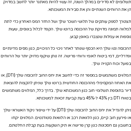
תשלומים לא סדירים במהלך השנה, זה עשוי להיות מאתגר יותר לחשב במדויק
הן את הרווחים השנתיים והן את סבירות המשכנתא.
תצטרך לספק עותקים של תלושי השכר שלך ושל החזר המס האחרון כדי לתת
למלווה תמונה מדויקת של ההכנסה ברוטו שלך. הקפד לכלול בונוסים, שעות
נוספות או עמלות שנצברו באופן קבוע.
ההכנסה נטו שלך היא הכסף שנותר לאחר ניכוי כל הניכויים, כגון מסים מדינתיים
ופדרליים, דמי ביטוח לאומי ורווחי פרישה. זה נותן שיקוף מדויק יותר של הרווחים
בפועל וכוח הקנייה שלך.
המלווים משתמשים במספר זה כדי לחשב את יחס החוב להכנסה שלך (DTI), או
את האחוז המקסימלי מההכנסה החודשית ברוטו שלך שניתן להקצות להוצאות
דיור בתוספת תשלומי חוב כגון המשכנתא שלך. בדרך כלל, המלווים משתמשים
בטווח DTI בין 43% ל-45% בעת קביעת זכאות למשכנתא.
ניתן להגדיל את יחס החוב להכנסה שלך (DTI) על ידי שיפור ניקוד האשראי שלך
או פירעון חוב קיים, כגון הלוואות רכב או הלוואות סטודנטים. המלווים יקחו
בחשבון גם חסכונות כגון קרן פרישה או תיק השקעות בעת קבלת החלטתם.