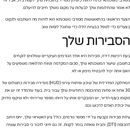
מסורבי משכנתא יכולה להוות כישלון מטריד בתוכניות שלך לקנות בית, אבל זה
לא אומר שהחלומות שלך לבעלות על מקום משלך חייבים להיעלם.
הצעד הראשוני בהתאוששות מסורבי משכנתא הוא לזהות מה השתבש ולנקוט
בצעדים כדי לטפל בבעיות הללו כדי שתוכל לנסות שוב.
הסבירות שלך
בעת רכישת דירה, סבירות היא אחד הגורמים העיקריים שמלווים לוקחים
בחשבון. שיעור המשכנתא שלך, סכום המקדמה וטווח ההלוואה משפיעים על
האם אתה יכול להבטיח מימון או לא.
המחלקה הפדרלית של שיכון ופיתוח עירוני (HUD) מגדירה סבירות כתשלום של
30 אחוז או פחות מההכנסה החודשית שלך עבור בית. בעוד שלמדד זה יש את
מקומו בענף הדיור, יש המבקרים אותו על היותו מספר שרירותי ולא שיקוף מדויק
של יכולת האדם לרכוש נכס.
עלות סבירות נקבעת על ידי מספר גורמים, כולל ציון האשראי שלך, יחס החוב
להכנסה (DTI), והבית שאתה בוחר לקנות. זה גם חיוני לזכור כי סבירות עשויה