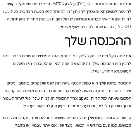
אם יחס החוב להכנסה שלך (DTI) עולה על 50%, סביר להניח שתתקל בקושי
להיענות למשכנתא ותצטרך להמתין זמן רב יותר לפני הגשת הבקשה. כעת עשוי
להיות זמן אידיאלי לבחון אפשרויות לניהול חובות ושיטות אחרות להפחתת ה-
DTI שלך, כגון הרשמה לתוכנית ייעוץ אשראי.
ההכנסה שלך
אם אתה בעל בית או שוקל לבקש משכנתא, אחד הפרטים החיוניים ביותר שיש
להבין הוא ההכנסה שלך. זה יקבע אם אתה זכאי או לא וכמה יהיה תשלום
המשכנתא החודשי שלך.
ההכנסה ברוטו שלך היא כמות הכסף שהרווחת לפני שנלקחים בחשבון מסים
וניכויים אחרים, ונתון זה מהווה לעתים קרובות את הבסיס למלווים בעת קביעת
הסכום שאתה יכול ללוות. מעקב אחר ההכנסה הגולמית שלך יכול לעזור לשמור
אותך מאורגן כלכלית, אז מעקב אחר זה רעיון נבון להישאר בעניינים.
קביעת ההכנסה ברוטו שלך יכולה להיות פשוטה יותר אם אתה מקבל תשלומים
קבועים, כמו פעם בחודש או רבעוני. מצד שני, אם אתה עצמאי או מקבל