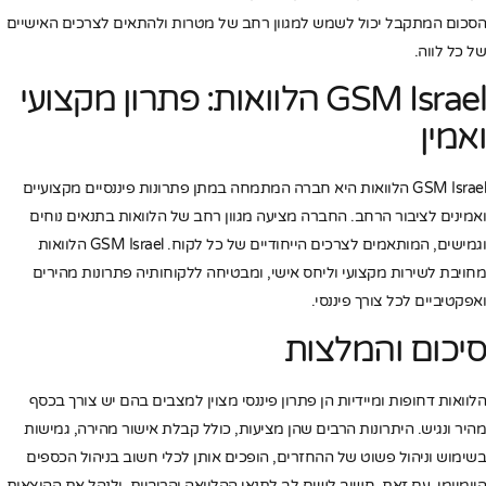
הסכום המתקבל יכול לשמש למגוון רחב של מטרות ולהתאים לצרכים האישיים
של כל לווה.
GSM Israel הלוואות: פתרון מקצועי
ואמין
GSM Israel הלוואות היא חברה המתמחה במתן פתרונות פיננסיים מקצועיים
ואמינים לציבור הרחב. החברה מציעה מגוון רחב של הלוואות בתנאים נוחים
וגמישים, המותאמים לצרכים הייחודיים של כל לקוח. GSM Israel הלוואות
מחויבת לשירות מקצועי וליחס אישי, ומבטיחה ללקוחותיה פתרונות מהירים
ואפקטיביים לכל צורך פיננסי.
סיכום והמלצות
הלוואות דחופות ומיידיות הן פתרון פיננסי מצוין למצבים בהם יש צורך בכסף
מהיר ונגיש. היתרונות הרבים שהן מציעות, כולל קבלת אישור מהירה, גמישות
בשימוש וניהול פשוט של ההחזרים, הופכים אותן לכלי חשוב בניהול הכספים
היומיומי. עם זאת, חשוב לשים לב לתנאי ההלוואה והריביות, ולנהל את ההוצאות