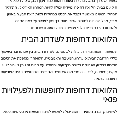
כאשר יש צורך בתשלום על
הוצאות דחופות
כמו תיקון רכב, טיפול רפואי או
תיקונים בבית, הלוואה דחופה ומיידית יכולה להיות הפתרון האידיאלי. התהליך
המהיר והפשוט מאפשר לקבל את הכסף במהירות ולפתור את הבעיה באופן
מיידי, מבלי להיכנס לחובות ארוכי טווח. כך ניתן לשמור על רמת החיים
ולהתמודד עם מצבים בלתי צפויים בצורה רגועה ובטוחה יותר.
הלוואות דחופות לשדרוג הבית
הלוואות דחופות ומיידיות יכולות לשמש גם לשדרוג הבית. בין אם מדובר בשיפוץ
כללי, הרחבת הבית או שדרוג המטבח והאמבטיה, הלוואה זו מספקת את הסכום
הנדרש לביצוע הפרויקט בצורה מקצועית ומהירה. עם סכום זה ניתן לשכור אנשי
מקצוע מיומנים, לרכוש חומרי גלם איכותיים ולהבטיח שהתוצאה תהיה לשביעות
רצונכם המלאה.
הלוואות דחופות לחופשות ולפעילויות
פנאי
לעיתים קרובות, הלוואה דחופה יכולה לשמש למימון חופשות או פעילויות פנאי.