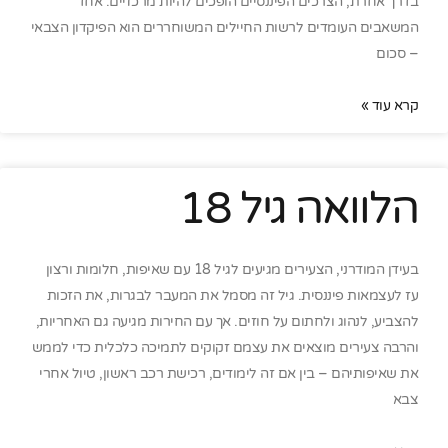
בדרך אחרת, הצרכים הפיננסיים הופכים להיות מרכזיים. אחד
המשאבים העומדים לרשות החיילים המשוחררים הוא הפיקדון הצבאי
– סכום
קרא עוד »
הלוואה גיל 18
בעידן המודרני, הצעירים מגיעים לגיל 18 עם שאיפות, חלומות ורצון
עז לעצמאות פיננסית. גיל זה מסמל את המעבר לבגרות, את הזכות
להצביע, לנהוג ולחתום על חוזים. אך עם החירות מגיעה גם האחריות,
והרבה צעירים מוצאים את עצמם זקוקים לתמיכה כלכלית כדי לממש
את שאיפותיהם – בין אם זה לימודים, רכישת רכב ראשון, טיול אחרי
צבא