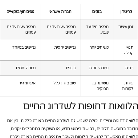
קריטריון
בנקים
חברות אשראי
גופים חוץ בנקאיים
זמן אישור
מספר ימים עד
מספר שעות עד יום
מספר שעות עד יום
שבוע
עסקים
עסקים
תנאי
קשיחים יותר
גמישים יחסית
גמישים במיוחד
קבלה
ריבית
נמוכה יחסית
בינונית
גבוהה יחסית
שירות
משתנה בין
טוב בדרך כלל
אישי ומהיר
לקוחות
הבנקים
הלוואות דחופות לשדרוג החיים
הלוואה דחופה ומיידית יכולה לשמש גם לשדרוג החיים בצורה כללית. בין אם
מדובר בחופשה חלומית, רכישת ריהוט חדש, או השקעה בתחביבים יקרים,
הלוואה זו מאפשרת להגשים חלומות ולשפר את איכות החיים בצורה ניכרת.