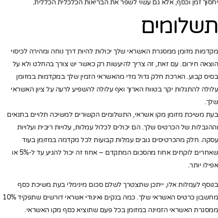
יחסוך זמן וכסף, אלא גם עשוי לשפר את הבריאות הכלכלית הכללית.
תשלומים
מקדמות מזומן ממסגרת האשראי שלך יכולות להיות דרך נוחה ומהירה לכיסוי
הוצאה חירום. עם זאת, זה צריך להיעשות רק כאשר יש צורך בהחלט ולא על
בסיס קבוע. הארכת חלק גדול מדי מהאשראי הזמין שלך במקדמות במזומן
עלולה להתגלות יקר בטווח הארוך ואף עלולה להשפיע לרעה על ציון האשראי
שלך.
בעת משיכת מזומן מקו אשראי, התשלומים הקשורים למשיכה תלויים בתנאים
וההגבלות של הכרטיס שלך. הם יכולים לכלול עמלות, עלויות ריבית ועלויות
עסקה. חלק מהכרטיסים גובים עמלות קבועות לכל מקדמה במזומן בעוד
שאחרים לוקחים אחוז מהסכום המתקדם – אחוז זה יכול להגיע עד ל-5% או
אפילו יותר.
בנוסף לעמלות אלו, ייתכן שתצטרך לשלם סכום מינימלי בעת משיכת כסף
מחשבון כרטיס האשראי שלך. כמה בנקים ואיגודי אשראי דורשים שתפקיד 10%
ממסגרת האשראי הזמינה במזומן בכל פעם שתוציא כסף מקו האשראי.