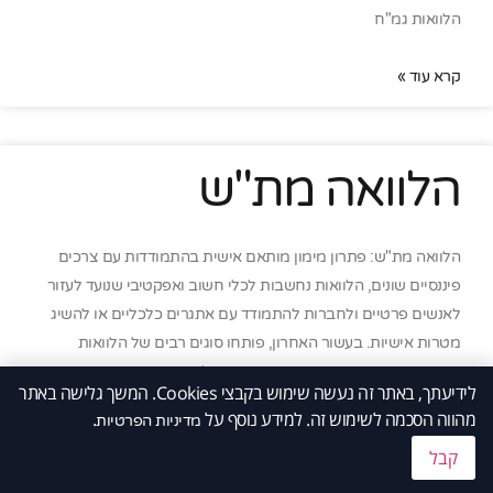
הלוואות גמ"ח
קרא עוד »
הלוואה מת"ש
הלוואה מת"ש: פתרון מימון מותאם אישית בהתמודדות עם צרכים
פיננסיים שונים, הלוואות נחשבות לכלי חשוב ואפקטיבי שנועד לעזור
לאנשים פרטיים ולחברות להתמודד עם אתגרים כלכליים או להשיג
מטרות אישיות. בעשור האחרון, פותחו סוגים רבים של הלוואות
שמציעות תנאים מגוונים, אך אחת מהן בולטת בזכות התאמתה
לידיעתך, באתר זה נעשה שימוש בקבצי Cookies. המשך גלישה באתר
המיוחדת לצרכים שונים של לקוחות – הלוואה מת"ש. הלוואה זו,
מהווה הסכמה לשימוש זה. למידע נוסף על
.
מדיניות הפרטיות
קבל
קרא עוד »