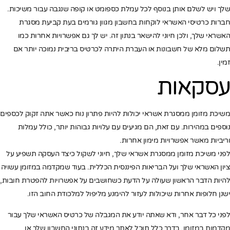
שלך ויש לשלם אותן בנוסף לכל עמלת כספומט או קופה שנגבה עבור משיכות.
חברות כרטיסי האשראי לוקחות בחשבון מגוון גורמים בעת קביעת מסגרת
האשראי שלך, ולכן חיוני להישאר בנתון זה. יש לך גם אפשרויות אחרות כמו
תשלום מלא של חשבונות או העברת היתרה לכרטיס בריבית נמוכה יותר אם
זמין.
עסקאות
משיכת מזומן ממסגרת אשראי יכולות להיות פתרון נוח כאשר אתה זקוק לכספים
נוספים במהירות. עם זאת, הם מגיעים עם עלויות גבוהות יותר, כולל עמלות
וריביות מאשר אפשרויות מימון אחרות.
לפני משיכת מזומן ממסגרת אשראי שלך, חיוני לשקול כיצד העסקה תשפיע על
ציון האשראי שלך ועל הבריאות הפיננסית הכללית. בעוד שמקדמה במזומן עשויה
להיות הדבר הראשון שעולה על הדעת כשחושבים על אפשרויות להפטרת חובות,
ישנן חלופות אחרות שיכולות לעזור להימנע מליפול למלכודת החוב הזו.
לפני כל דבר אחר, ודא שאתה יודע את המגבלה של כרטיס האשראי שלך עבור
מקדמות במזומן. בדרך כלל תוכל לאתר מידע זה בנתוני החשבון שלך או