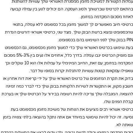
עמלות הקשורות למשיכת מזומן ממסגרת האשראי שלך עשויות להשתנות
בהתאם לכרטיס שברשותך ולסוג העסקה. הם יכולים לנוע בין עמלה קבועה
לאחוז מסכום המקדמה במזומן.
כרטיסי חיוב מאפשרים לך למשוך מזומן בכל כספומט ללא עמלה, בתנאי
שהכספומט נמצא ברשת הבנק שלך. מצד שני, כרטיסי אשראי דורשים הגדרת
PIN בבנק שלך לפני השימוש בהם בכספומט.
בעת שימוש בכרטיס האשראי שלך כדי למשוך מזומן מכספומט, גם הכספומט
וגם מנפיק הכרטיס יגבו עמלה. בדרך כלל, אחוזים אלו נעים בין 3%-5% מסכום
המקדמה במזומן; עם זאת, החיוב המינימלי על עמלות אלו הוא 10 שקלים וכך
שאפילו עסקאות קטנות עשויות להתגלות יקרות בסופו של דבר.
בדוק את תקרת המזומנים של כרטיס האשראי שלך על ידי קריאת דוח אחרון או
חשבון מקוון, או התקשרות לשירות הלקוחות בבנק שלך כדי לברר כמה זמינה
להוצאה. המגבלה שלך צריכה להיות רשומה בבירור על הכרטיס שלך או בערכת
קבלת הפנים שלו.
כרטיסי אשראי רבים מציעים את הנוחות של משיכת מזומן מכספומט בעת
נסיעה. זה יכול להיות שימושי במיוחד אם אתה נתקל בהוצאה בלתי צפויה בזמן
שאתה לא.
ריבית מקדמה במזומן יכולה להיות גבוהה, ולכן עדיף לבצע את התשלום בהקדם